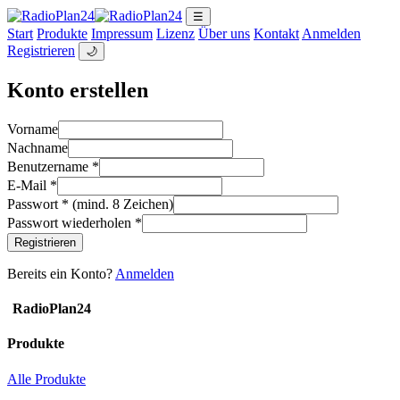
☰
Start
Produkte
Impressum
Lizenz
Über uns
Kontakt
Anmelden
Registrieren
🌙
Konto erstellen
Vorname
Nachname
Benutzername *
E-Mail *
Passwort * (mind. 8 Zeichen)
Passwort wiederholen *
Registrieren
Bereits ein Konto?
Anmelden
RadioPlan24
Produkte
Alle Produkte